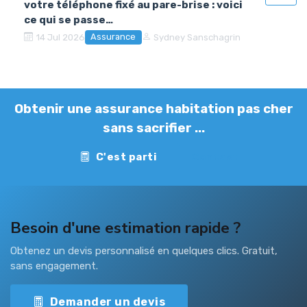
votre téléphone fixé au pare-brise : voici
ce qui se passe…
Assurance
14 Jul 2026
Sydney Sanschagrin
Obtenir une assurance habitation pas cher
sans sacrifier ...
C'est parti
Contact
Besoin d'une estimation rapide ?
Obtenez un devis personnalisé en quelques clics. Gratuit,
sans engagement.
Demander un devis