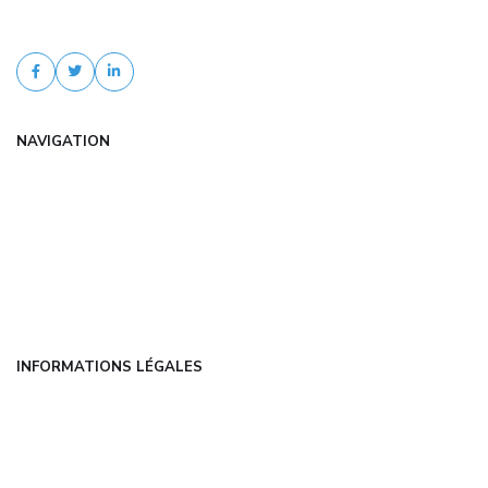
comparaison d'offres, tarifs négociés, conseil expert. Devis gratuit
et sans engagement en que...
NAVIGATION
Accueil
Articles
Catégories
FAQ
Contact
INFORMATIONS LÉGALES
Mentions légales
CGU
Politique de confidentialité