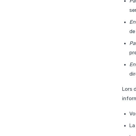
Pa
se
En
de
Pa
pr
En
di
Lors 
infor
Vo
La