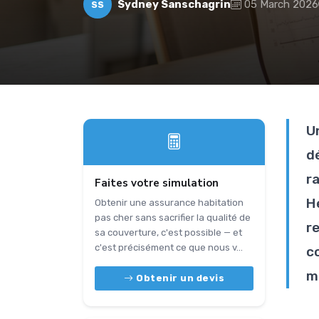
Sydney Sanschagrin
05 March 2026
SS
U
d
r
Faites votre simulation
H
Obtenir une assurance habitation
pas cher sans sacrifier la qualité de
r
sa couverture, c'est possible — et
c'est précisément ce que nous v...
c
m
Obtenir un devis