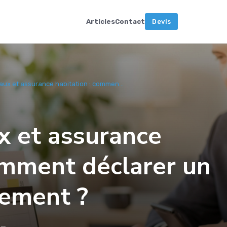
Articles
Contact
Devis
ux et assurance habitation : commen...
x et assurance
omment déclarer un
cement ?