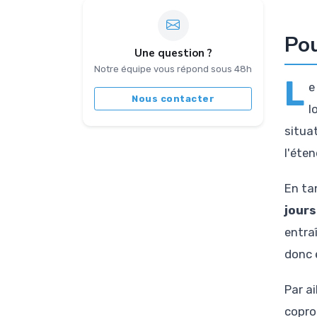
Pou
Une question ?
Notre équipe vous répond sous 48h
L
e
Nous contacter
l
situat
l'éte
En ta
jours
entra
donc 
Par ai
copro