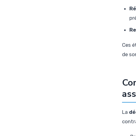
Ré
pr
Re
Ces ét
de so
Com
ass
La
dé
contr