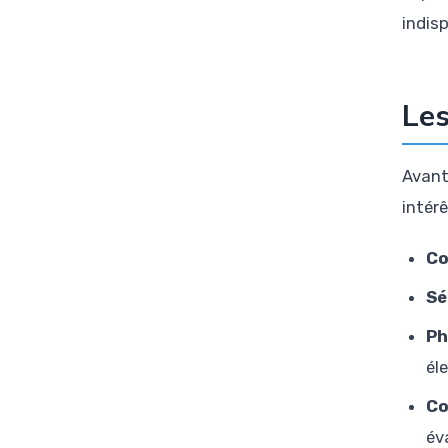
indisp
Les
Avant
intérê
Co
Sé
Ph
él
Co
év