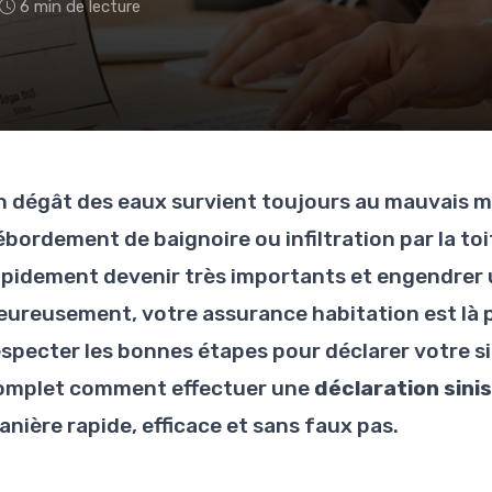
6 min de lecture
n dégât des eaux survient toujours au mauvais mo
ébordement de baignoire ou infiltration par la t
apidement devenir très importants et engendrer 
eureusement, votre assurance habitation est là p
especter les bonnes étapes pour déclarer votre s
omplet comment effectuer une
déclaration sini
anière rapide, efficace et sans faux pas.