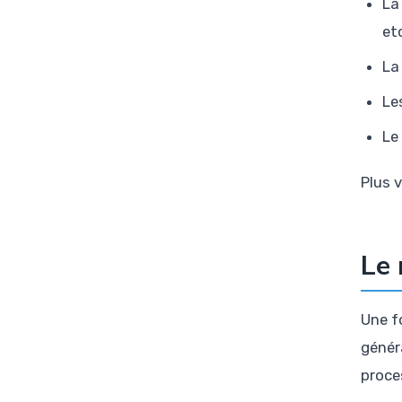
La
et
La
Le
Le
Plus 
Le 
Une f
génér
proce