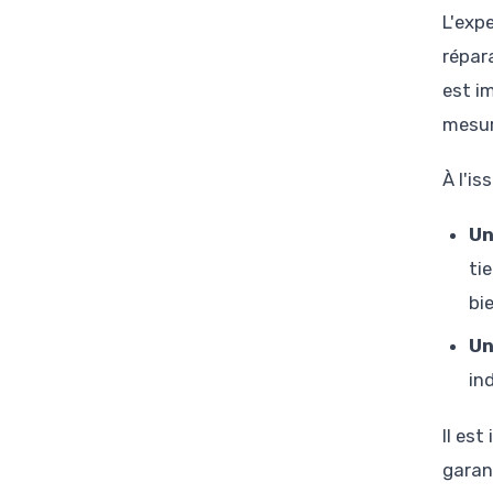
L'expe
répar
est i
mesur
À l'is
Un
ti
bi
Un
in
Il es
garan