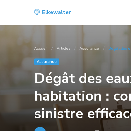
Elkewalter
Accueil
Articles
Assurance
Dégât des ea
Assurance
Dégât des eau
habitation : c
sinistre effica