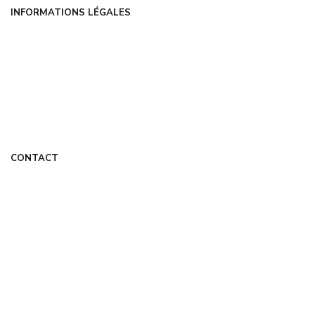
INFORMATIONS LÉGALES
Mentions légales
CGU
Politique de confidentialité
À propos
DMCA
CONTACT
contact@elkewalter.fr
Formulaire de contact
Mon Compte
© 2026 elkewalter.fr — Tous droits réservés