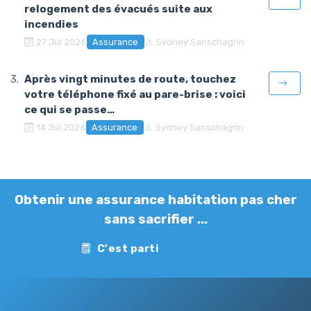
relogement des évacués suite aux
incendies
Assurance
27 Jul 2026
Sydney Sanschagrin
Après vingt minutes de route, touchez
votre téléphone fixé au pare-brise : voici
ce qui se passe…
Assurance
14 Jul 2026
Sydney Sanschagrin
Obtenir une assurance habitation pas cher
sans sacrifier ...
C'est parti
Contact