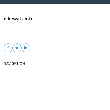
elkewalter.fr
Trouvez une assurance habitation pas cher avec elkewalter.fr :
comparaison d'offres, tarifs négociés, conseil expert. Devis gratuit
et sans engagement en que...
NAVIGATION
Accueil
Articles
Catégories
FAQ
Contact