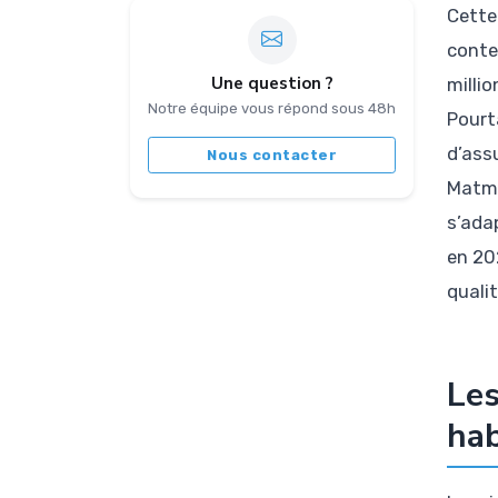
Cette
conte
Une question ?
milli
Notre équipe vous répond sous 48h
Pourta
d’ass
Nous contacter
Matmu
s’ada
en 20
quali
Les
hab