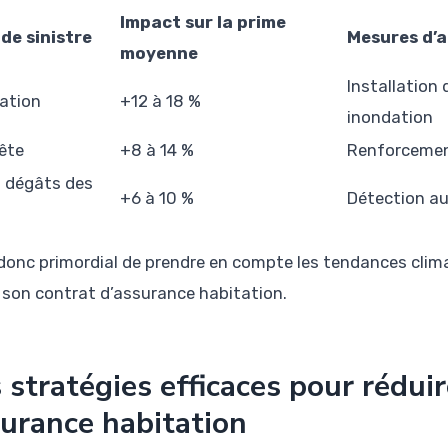
Impact sur la prime
de sinistre
Mesures d’a
moyenne
Installation 
ation
+12 à 18 %
inondation
ête
+8 à 14 %
Renforcement
t dégâts des
+6 à 10 %
Détection au
t donc primordial de prendre en compte les tendances cli
r son contrat d’assurance habitation.
 stratégies efficaces pour réduir
urance habitation