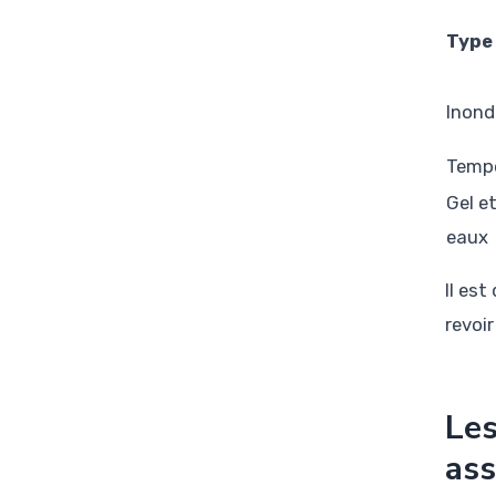
Type 
Inond
Temp
Gel e
eaux
Il es
revoi
Les
ass