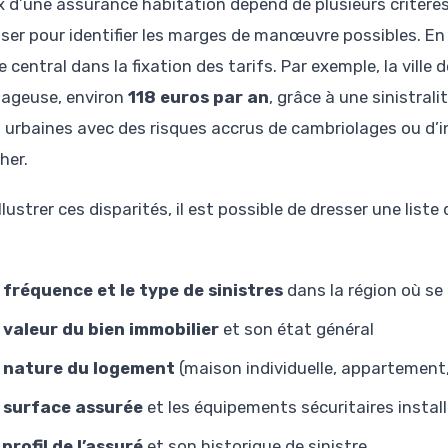
ix d’une assurance habitation dépend de plusieurs critères
iser pour identifier les marges de manœuvre possibles. En
e central dans la fixation des tarifs. Par exemple, la vill
ageuse, environ
118 euros par an
, grâce à une sinistral
 urbaines avec des risques accrus de cambriolages ou d’
her.
llustrer ces disparités, il est possible de dresser une list
 fréquence et le type de sinistres
dans la région où se
 valeur du bien immobilier
et son état général
 nature du logement
(maison individuelle, appartement,
 surface assurée
et les équipements sécuritaires instal
 profil de l’assuré
et son historique de sinistre