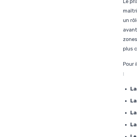
Le pr
maîtr
un rôl
avant
zones
plus c
Pour i
:
La
La
La
La
Le