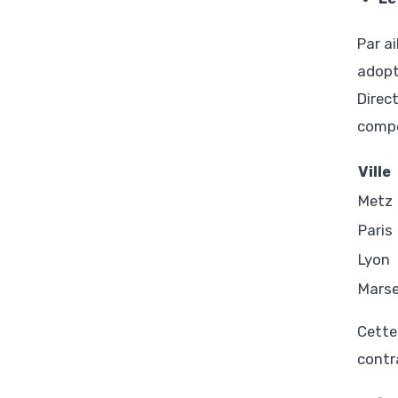
Par a
adopte
Direc
compé
Ville
Metz
Paris
Lyon
Marse
Cette
contra