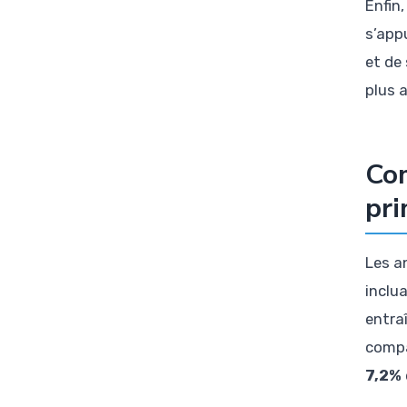
Enfin
s’app
et de 
plus 
Com
pri
Les a
inclu
entra
compa
7,2%