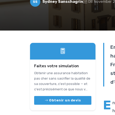
Sydney Sanschagrin
08 November 
SS
E
h
F
Faites votre simulation
s
Obtenir une assurance habitation
pas cher sans sacrifier la qualité de
d
sa couverture, c'est possible — et
c'est précisément ce que nous v...
E
Obtenir un devis
n
h