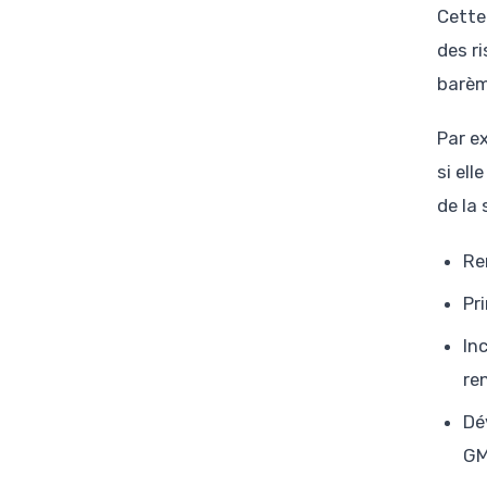
Cette
des r
barèm
Par e
si ell
de la
Re
Pr
In
re
Dé
G